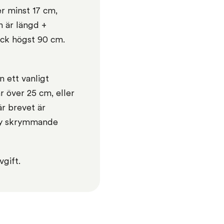
r minst 17 cm,
 är längd +
ck högst 90 cm.
 ett vanligt
är över 25 cm, eller
är brevet är
ity skrymmande
gift.