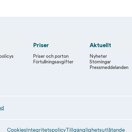
Priser
Aktuellt
policys
Priser och porton
Nyheter
Förtullningsavgifter
Störningar
Pressmeddelanden
nd
Cookies
Integritetspolicy
Tillgänglighetsutlåtande