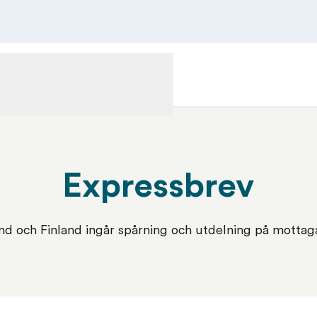
lningstjänster
Kundservice
FÖRTULLNINGSTJÄNSTER
KUNDSERVICE
Expressbrev
and och Finland ingår spårning och utdelning på mottag