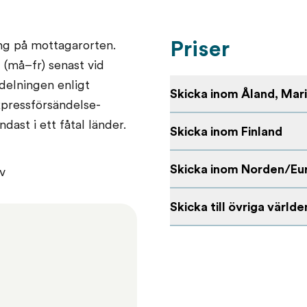
Priser
ing på mottagarorten.
(må–fr) senast vid
delningen enligt
Skicka inom Åland, Ma
xpressförsändelse-
ast i ett fåtal länder.
Skicka inom Finland
Skicka inom Norden/Eu
v
Skicka till övriga världe