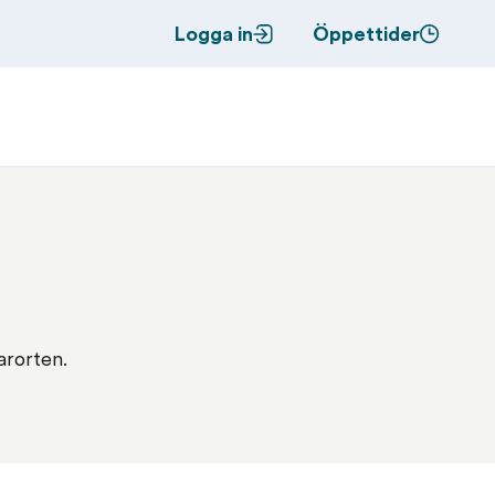
Logga in
Öppettider
arorten.