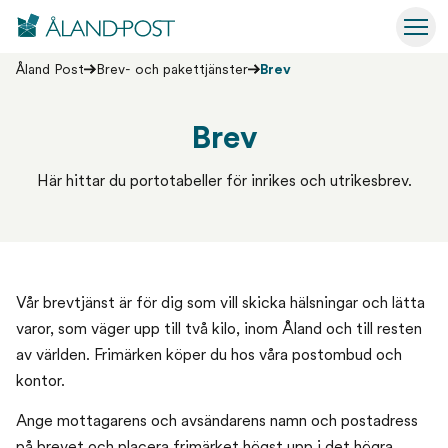
Åland Post
Hoppa
Växl
till
Åland Post
Brev- och pakettjänster
Brev
huvudinnehåll
Brev
Här hittar du portotabeller för inrikes och utrikesbrev.
Vår brevtjänst är för dig som vill skicka hälsningar och lätta
varor, som väger upp till två kilo, inom Åland och till resten
av världen. Frimärken köper du hos våra postombud och
kontor.
Ange mottagarens och avsändarens namn och postadress
på brevet och placera frimärket högst upp i det högra