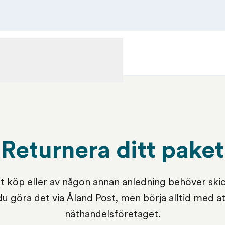
lningstjänster
Kundservice
FÖRTULLNINGSTJÄNSTER
KUNDSERVICE
Returnera ditt paket
t köp eller av någon annan anledning behöver skic
du göra det via Åland Post, men börja alltid med a
näthandelsföretaget.