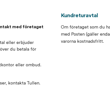
Kundreturavtal
kontakt med företaget
Om företaget som du har
med Posten (gäller endas
varorna kostnadsfritt.
al eller erbjuder
över du betala för
tkontor eller ombud.
er, kontakta Tullen.