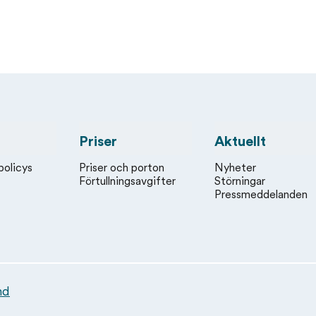
Priser
Aktuellt
policys
Priser och porton
Nyheter
Förtullningsavgifter
Störningar
Pressmeddelanden
nd