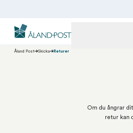
Hoppa
till
huvudinnehåll
Åland Post
Privat
Företag
Förtul
PRIVAT
FÖRETAG
Åland Post
Skicka
Returer
Om du ångrar dit
retur kan 