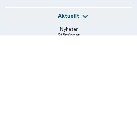
Aktuellt
Nyheter
Störningar
Pressmeddelanden
Om oss
Om Åland Post
Jobba hos oss
Hållbarhet
Sponsringspolicy
Kontakt
Kundservice