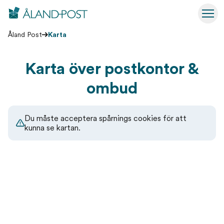
Åland Post
Hoppa
Växl
till
Åland Post
Karta
huvudinnehåll
Karta över postkontor &
ombud
Du måste acceptera spårnings cookies för att
kunna se kartan.