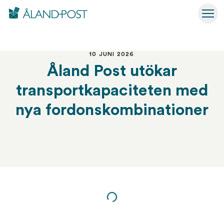
Åland Post
Hoppa
Växl
till
huvudinnehåll
10 JUNI 2026
Åland Post utökar
transportkapaciteten med
nya fordonskombinationer