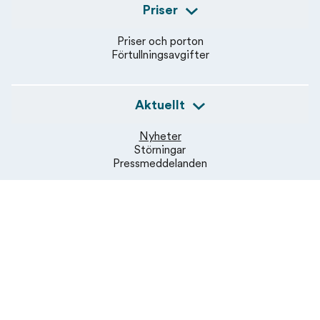
Priser
Priser och porton
Förtullningsavgifter
Aktuellt
Nyheter
Störningar
Pressmeddelanden
Om oss
Om Åland Post
Jobba hos oss
Hållbarhet
Sponsringspolicy