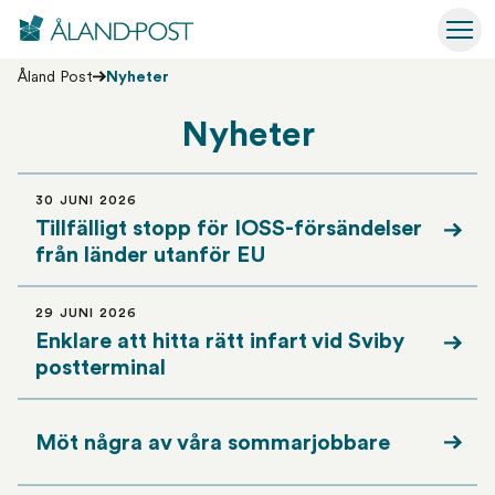
Åland Post
Hoppa
Växl
till
Åland Post
Nyheter
huvudinnehåll
Nyheter
30 JUNI 2026
Tillfälligt stopp för IOSS-försändelser
Läs 
från länder utanför EU
29 JUNI 2026
Enklare att hitta rätt infart vid Sviby
Läs 
postterminal
Möt några av våra sommarjobbare
Läs 