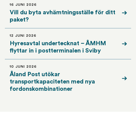
16 JUNI 2026
Vill du byta avhämtningsställe för ditt
Läs 
paket?
12 JUNI 2026
Hyresavtal undertecknat – ÅMHM
Läs 
flyttar in i postterminalen i Sviby
10 JUNI 2026
Åland Post utökar
transportkapaciteten med nya
Läs 
fordonskombinationer