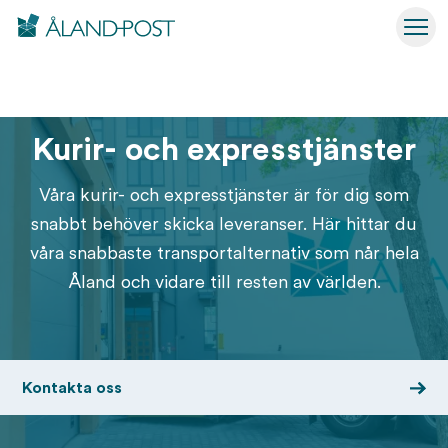
Åland Post
Hoppa
Växl
till
Åland Post
Företag
Skicka
Kurir- och expresstjänster
huvudinnehåll
Kurir- och expresstjänster
Våra kurir- och expresstjänster är för dig som
snabbt behöver skicka leveranser. Här hittar du
våra snabbaste transportalternativ som når hela
Åland och vidare till resten av världen.
Kontakta oss